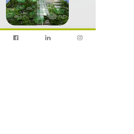
Para solicitar informações e
propostas ou tirar dúvidas,
preencha o formulário abaixo.
Contate-nos
Nome
Email
Telefone
Endereço